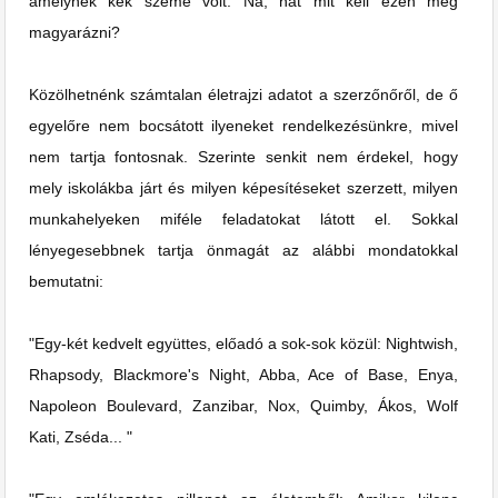
amelynek kék szeme volt. Na, hát mit kell ezen még
magyarázni?
Közölhetnénk számtalan életrajzi adatot a szerzőnőről, de ő
egyelőre nem bocsátott ilyeneket rendelkezésünkre, mivel
nem tartja fontosnak. Szerinte senkit nem érdekel, hogy
mely iskolákba járt és milyen képesítéseket szerzett, milyen
munkahelyeken miféle feladatokat látott el. Sokkal
lényegesebbnek tartja önmagát az alábbi mondatokkal
bemutatni:
"Egy-két kedvelt együttes, előadó a sok-sok közül: Nightwish,
Rhapsody, Blackmore's Night, Abba, Ace of Base, Enya,
Napoleon Boulevard, Zanzibar, Nox, Quimby, Ákos, Wolf
Kati, Zséda... "