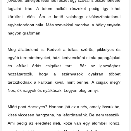
jövőben, amelyek tetemes részét egy szóval is össze lehetne
foglalni: írás. A tetem nélküli részeket pedig így lehet
körülírni: élés. Ám e kettő valahogy elválaszthatatlanul
egybefonódott nála. Más szavakkal mondva, a hölgy
enyhén
nagyon grafomán.
Meg állatbolond is. Kedveli a tollas, szőrös, pikkelyes és
egyéb teremtményeket, házi kedvencként nimfa papagájokat
és afrikai óriás csigákat tart... Bár az igazsághoz
hozzátartozik, hogy a szárnyasok gyakran többet
tartózkodnak a kalitkán kívül, mint benne. A csigák meg?
Nos, ők nagyok és nyálkásak. Legyen elég ennyi.
Miért pont Horseyes? Honnan jött ez a név, amely lássuk be,
kissé viccesen hangzana, ha lefordítanánk. De nem tesszük.
Ami pedig az eredetét illeti, köze van egy álombéli lóhoz,