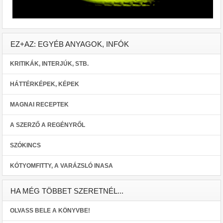
EZ+AZ: EGYÉB ANYAGOK, INFÓK
KRITIKÁK, INTERJÚK, STB.
HÁTTÉRKÉPEK, KÉPEK
MAGNAI RECEPTEK
A SZERZŐ A REGÉNYRŐL
SZÓKINCS
KÓTYOMFITTY, A VARÁZSLÓ INASA
HA MÉG TÖBBET SZERETNÉL...
OLVASS BELE A KÖNYVBE!