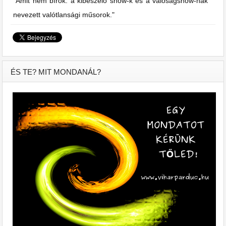
"Amit nem bírok: a kibeszélő show-k és a valóságshow-nak
nevezett valótlansági műsorok."
ÉS TE? MIT MONDANÁL?