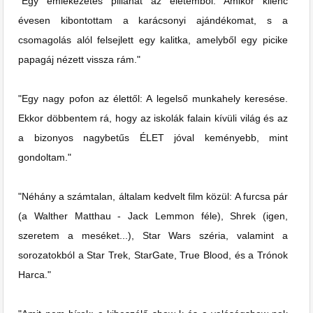
"Egy emlékezetes pillanat az életemből: Amikor kilenc
évesen kibontottam a karácsonyi ajándékomat, s a
csomagolás alól felsejlett egy kalitka, amelyből egy picike
papagáj nézett vissza rám."
"Egy nagy pofon az élettől: A legelső munkahely keresése.
Ekkor döbbentem rá, hogy az iskolák falain kívüli világ és az
a bizonyos nagybetűs ÉLET jóval keményebb, mint
gondoltam."
"Néhány a számtalan, általam kedvelt film közül: A furcsa pár
(a Walther Matthau - Jack Lemmon féle), Shrek (igen,
szeretem a meséket...), Star Wars széria, valamint a
sorozatokból a Star Trek, StarGate, True Blood, és a Trónok
Harca."