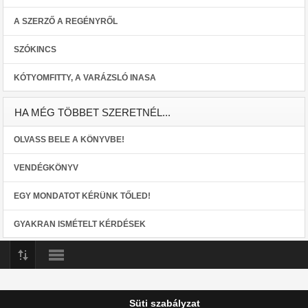
A SZERZŐ A REGÉNYRŐL
SZÓKINCS
KÓTYOMFITTY, A VARÁZSLÓ INASA
HA MÉG TÖBBET SZERETNÉL...
OLVASS BELE A KÖNYVBE!
VENDÉGKÖNYV
EGY MONDATOT KÉRÜNK TŐLED!
GYAKRAN ISMÉTELT KÉRDÉSEK
Az oldalon található tartalmak (beleértve a szöveges és képi elemeket) más
Süti szabályzat