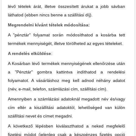
lévő tételek árát, illetve összesített árukat a jobb sávban
láthatod (ebben nincs benne a szállítási díj).
Megrendelni kívánt tételek módosítása:
A "pénztár" folyamat során módosíthatod a kosárba tett
termékek mennyiségét, illetve törölheted az egyes tételeket.
A rendelés elküldése
:
A Kosárban lévő termékek mennyiségének ellenőrzése után
a "Pénztár" gombra kattintva indíthatod a rendelési
folyamatot. A vásárláshoz meg kell adnod néhány adatot
(név, e-mail, telefon, számlázási cím, szállítási cím).
Amennyiben a számlázási adatoknál megadott név és/vagy
cím eltér a kiszállítási adatoktól, lehetőséged van külön
szállítási nevet és címet megadni.
A következő lépésben kiválaszthatod a neked megfelelő
fizetési módot (jelenleg csak a készpénzes fizetés opció