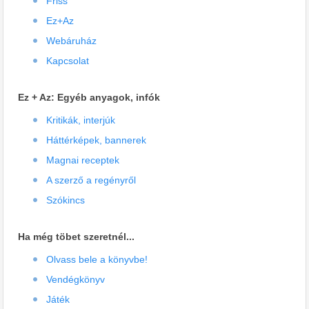
Friss
Ez+Az
Webáruház
Kapcsolat
Ez + Az: Egyéb anyagok, infók
Kritikák, interjúk
Háttérképek, bannerek
Magnai receptek
A szerző a regényről
Szókincs
Ha még töbet szeretnél...
Olvass bele a könyvbe!
Vendégkönyv
Játék