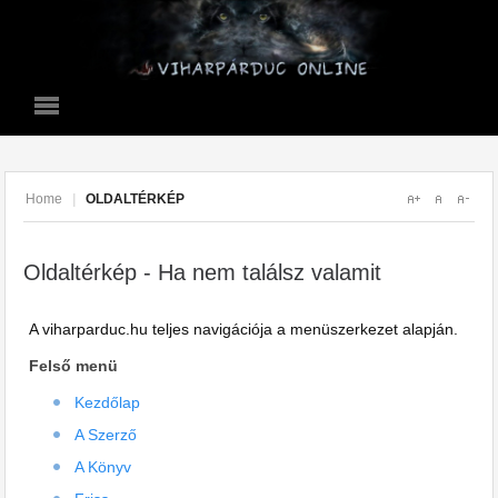
Home
|
OLDALTÉRKÉP
Oldaltérkép - Ha nem találsz valamit
A viharparduc.hu teljes navigációja a menüszerkezet alapján.
Felső menü
Kezdőlap
A Szerző
A Könyv