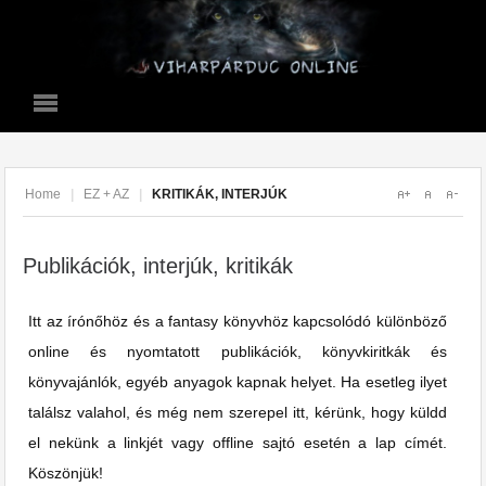
Home
|
EZ + AZ
|
KRITIKÁK, INTERJÚK
Publikációk, interjúk, kritikák
Itt az írónőhöz és a fantasy könyvhöz kapcsolódó különböző
online és nyomtatott publikációk, könyvkiritkák és
könyvajánlók, egyéb anyagok kapnak helyet. Ha esetleg ilyet
találsz valahol, és még nem szerepel itt, kérünk, hogy küldd
el nekünk a linkjét vagy offline sajtó esetén a lap címét.
Köszönjük!