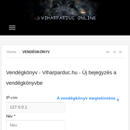
Home
|
VENDÉGKÖNYV
Vendégkönyv - Viharparduc.hu - Új bejegyzés a
vendégkönyvbe
IP-cím
A vendégkönyv megtekintése
Név
*